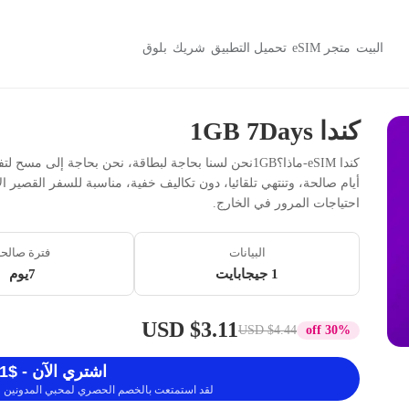
البيت
متجر eSIM
تحميل التطبيق
شريك
بلوق
كندا 1GB 7Days
أيام صالحة، وتنتهي تلقائيا، دون تكاليف خفية، مناسبة للسفر القصير ال
احتياجات المرور في الخارج.
البيانات
فترة صالح
1 جيجابايت
7يوم
$3.11 USD
$4.44 USD
30% off
اشتري الآن - $3.11 USD
لقد استمتعت بالخصم الحصري لمحبي المدونين ، 