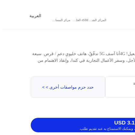
العربية
المركز الشخصي
eSIM الخاص بي
مركز المساعدة
كندا eSIM-ماذا؟1GBنحن لسنا بحاجة لبطاقة، نحن بحاجة إلى مسح لتفعيل! 4Gأنا آسف.5G تدفّقْ، هاتف خليويِ دعمِ / قرص. سبعة
أجل، وسفر الأعمال التجارية في كندا، وإنقاذ الاهتمام من
ة
حدد حزم مواصفات أخرى > >
ويمكنك الاستمتاع به عند تقديم طلب.