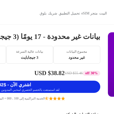
البيت
متجر eSIM
تحميل التطبيق
شريك
بلوق
بيانات غير محدودة - 17 يومًا (3 جيجابايت / 384 كيلوبايت)
مجموع البيانات
بيانات عالية السرعة
غير محدود
3 جيجابايت
$38.82 USD
$55.46 USD
30% off
اشتري الآن - $38.82 USD
لقد استمتعت بالخصم الحصري لمحبي المدونين ، 
الخدمة التراكمية إلى 100 ، 000 + المسافرين