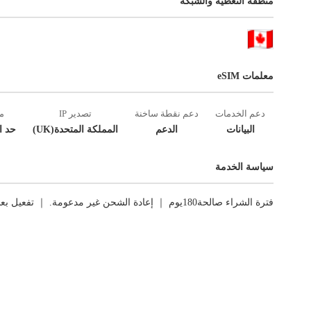
منطقة التغطية والشبكة
معلمات eSIM
دعم الخدمات
دعم نقطة ساخنة
تصدير IP
م
البيانات
الدعم
المملكة المتحدة(UK)
حد ا
سياسة الخدمة
فترة الشراء صالحة180يوم ｜ إعادة الشحن غير مدعومة. ｜ تفعيل بعد اتصال الشبكة الأول ｜ العوائد غير مدعومة.