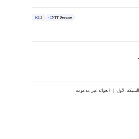
IIJ
NTT Docomo
4G
4G