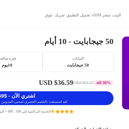
البيت
متجر eSIM
تحميل التطبيق
شريك
بلوق
50 جيجابايت - 10 أيام
البيانات
فترة صالح
50 جيجابايت
10يوم
$36.59 USD
$52.27 USD
30% off
اشتري الآن - $36.59 USD
لقد استمتعت بالخصم الحصري لمحبي المدونين ، 
الخدمة التراكمية إلى 100 ، 000 + المسافرين