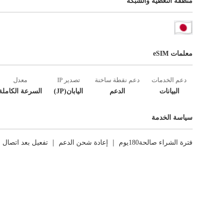
منطقة التغطية والشبكة
معلمات eSIM
دعم الخدمات
دعم نقطة ساخنة
تصدير IP
معدل
البيانات
الدعم
اليابان(JP)
السرعة الكاملة
سياسة الخدمة
فترة الشراء صالحة180يوم ｜ إعادة شحن الدعم ｜ تفعيل بعد اتصال الشبكة الأول ｜ العوائد غير مدعومة.