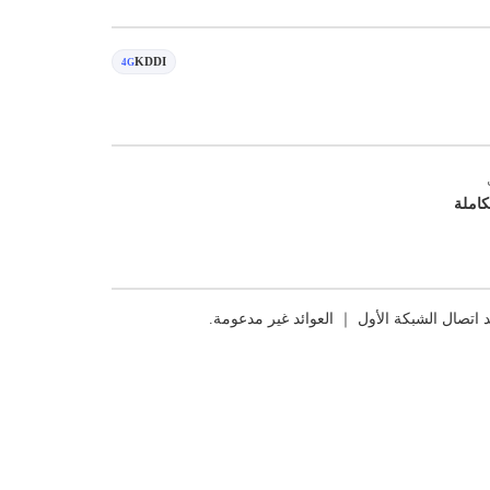
KDDI
4G
كاملة