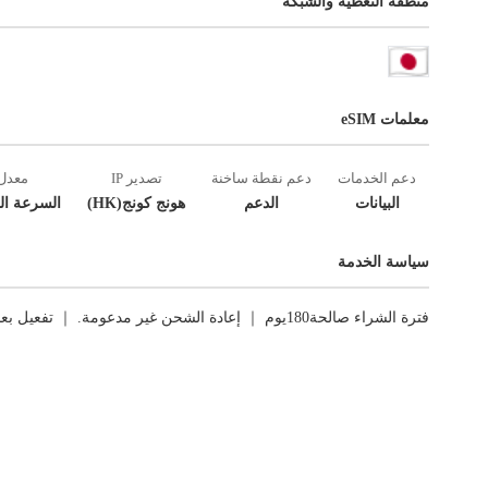
منطقة التغطية والشبكة
معلمات eSIM
دعم الخدمات
دعم نقطة ساخنة
تصدير IP
معدل
البيانات
الدعم
هونج كونج(HK)
السرعة ال
سياسة الخدمة
فترة الشراء صالحة180يوم ｜ إعادة الشحن غير مدعومة. ｜ تفعيل بعد اتصال الشبكة الأول ｜ العوائد غير مدعومة.