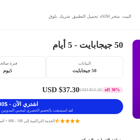
البيت
متجر eSIM
تحميل التطبيق
شريك
بلوق
50 جيجابايت - 5 أيام
البيانات
فترة صالح
50 جيجابايت
5يوم
$37.30 USD
$53.29 USD
30% off
اشتري الآن - $37.30 USD
لقد استمتعت بالخصم الحصري لمحبي المدونين ، 
الخدمة التراكمية إلى 100 ، 000 + المسافرين