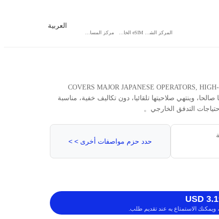
العربية
المركز الشخصي
eSIM الخاص بي
مركز المساعدة
سدية COVERS MAJOR JAPANESE OPERATORS, HIGH-SPEED 4G/5G TRAFFIC,
 ويبقى خمسة عشر يوما صالحا، وينتهي صلاحيتها تلقائيا، دون تكاليف خفية، مناسبة
 احتياجات التدفق الخارجي。
ة
حدد حزم مواصفات أخرى > >
ويمكنك الاستمتاع به عند تقديم طلب.