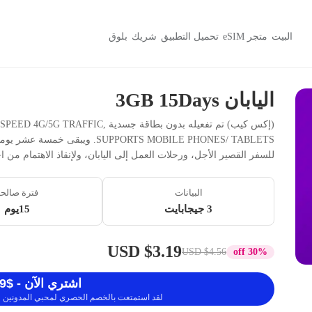
البيت
متجر eSIM
تحميل التطبيق
شريك
بلوق
اليابان 3GB 15Days
(إكس كيب) تم تفعيله بدون بطاقة ج
SUPPORTS MOBILE PHONES/ TABLETS.
للسفر القصير الأجل، ورحلات العمل إلى اليابان، ولإنقاذ الاهتمام من
البيانات
فترة صالح
3 جيجابايت
15يوم
$3.19 USD
$4.56 USD
30% off
اشتري الآن - $3.19 USD
لقد استمتعت بالخصم الحصري لمحبي المدونين ، 