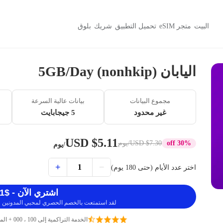
البيت
متجر eSIM
تحميل التطبيق
شريك
بلوق
اليابان 5GB/Day (nonhkip)
مجموع البيانات
بيانات عالية السرعة
غير محدود
5 جيجابايت
$5.11 USD
30% off
$7.30 USD
/يوم
/يوم
+
−
1
اختر عدد الأيام (حتى 180 يوم)
اشتري الآن - $5.11 USD
لقد استمتعت بالخصم الحصري لمحبي المدونين ، 
الخدمة التراكمية إلى 100 ، 000 + المسافرين