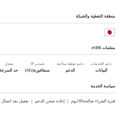
منطقة التغطية والشبكة
معلمات eSIM
دعم الخدمات
دعم نقطة ساخنة
تصدير IP
معدل
البيانات
الدعم
سنغافورة(SG)
حد السرعة
سياسة الخدمة
فترة الشراء صالحة180يوم ｜ إعادة شحن الدعم ｜ تفعيل بعد اتصال الشبكة الأول ｜ العوائد غير مدعومة.