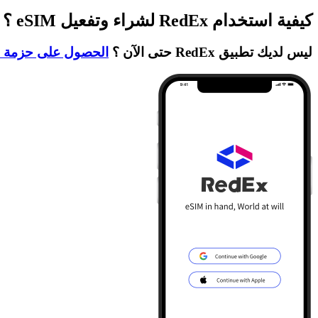
كيفية استخدام RedEx لشراء وتفعيل eSIM ؟
ليس لديك تطبيق RedEx حتى الآن ؟
الحصول على حزمة ا