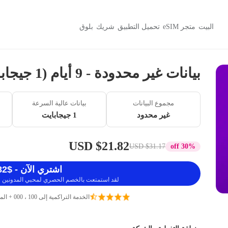
البيت
متجر eSIM
تحميل التطبيق
شريك
بلوق
بيانات غير محدودة - 9 أيام (1 جيجابايت / 5 ميجابايت في الثانية)
مجموع البيانات
بيانات عالية السرعة
غير محدود
1 جيجابايت
$21.82 USD
$31.17 USD
30% off
اشتري الآن - $21.82 USD
لقد استمتعت بالخصم الحصري لمحبي المدونين ، 
الخدمة التراكمية إلى 100 ، 000 + المسافرين