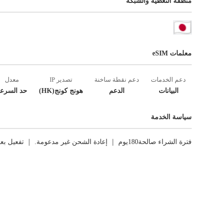
منطقة التغطية والشبكة
معلمات eSIM
دعم الخدمات
دعم نقطة ساخنة
تصدير IP
معدل
البيانات
الدعم
هونج كونج(HK)
حد السرع
سياسة الخدمة
فترة الشراء صالحة180يوم ｜ إعادة الشحن غير مدعومة. ｜ تفعيل بعد اتصال الشبكة الأول ｜ العوائد غير مدعومة.