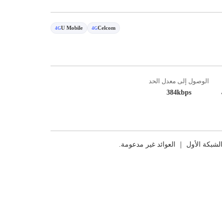
U Mobile
Celcom
4G
4G
الوصول إلى معدل الحد
384kbps