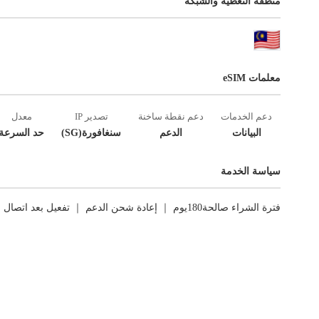
منطقة التغطية والشبكة
معلمات eSIM
دعم الخدمات
دعم نقطة ساخنة
تصدير IP
معدل
البيانات
الدعم
سنغافورة(SG)
حد السرعة
سياسة الخدمة
فترة الشراء صالحة180يوم ｜ إعادة شحن الدعم ｜ تفعيل بعد اتصال الشبكة الأول ｜ العوائد غير مدعومة.