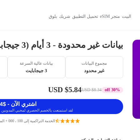
البيت
متجر eSIM
تحميل التطبيق
شريك
بلوق
بيانات غير محدودة - 3 أيام (3 جيجابايت / 384 كيلوبايت)
مجموع البيانات
بيانات عالية السرعة
غير محدود
3 جيجابايت
$5.84 USD
$8.34 USD
30% off
اشتري الآن - $5.84 USD
لقد استمتعت بالخصم الحصري لمحبي المدونين ، 
الخدمة التراكمية إلى 100 ، 000 + المسافرين