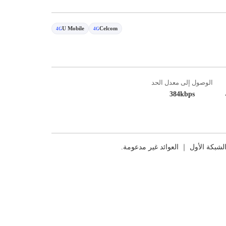
U Mobile
Celcom
4G
4G
الوصول إلى معدل الحد
384kbps