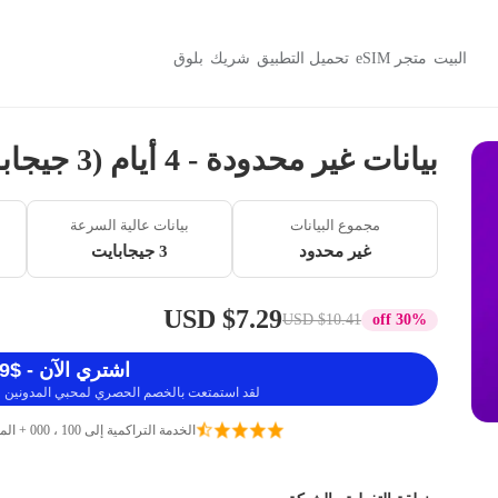
البيت
متجر eSIM
تحميل التطبيق
شريك
بلوق
بيانات غير محدودة - 4 أيام (3 جيجابايت / 384 كيلوبايت)
مجموع البيانات
بيانات عالية السرعة
غير محدود
3 جيجابايت
$7.29 USD
$10.41 USD
30% off
اشتري الآن - $7.29 USD
لقد استمتعت بالخصم الحصري لمحبي المدونين ، 
الخدمة التراكمية إلى 100 ، 000 + المسافرين