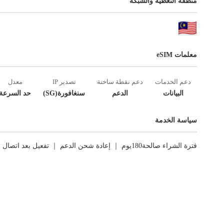
منطقة التغطية والشبكة
معلمات eSIM
دعم الخدمات
دعم نقطة ساخنة
تصدير IP
معدل
البيانات
الدعم
سنغافورة(SG)
حد السرعة
سياسة الخدمة
فترة الشراء صالحة180يوم ｜ إعادة شحن الدعم ｜ تفعيل بعد اتصال الشبكة الأول ｜ العوائد غير مدعومة.