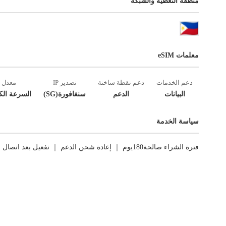
منطقة التغطية والشبكة
معلمات eSIM
دعم الخدمات
دعم نقطة ساخنة
تصدير IP
معدل
البيانات
الدعم
سنغافورة(SG)
السرعة الك
سياسة الخدمة
فترة الشراء صالحة180يوم ｜ إعادة شحن الدعم ｜ تفعيل بعد اتصال الشبكة الأول ｜ العوائد غير مدعومة.