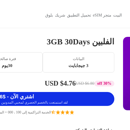
البيت
متجر eSIM
تحميل التطبيق
شريك
بلوق
الفلبين 3GB 30Days
البيانات
فترة صالح
3 جيجابايت
30يوم
$4.76 USD
$6.80 USD
30% off
اشتري الآن - $4.76 USD
لقد استمتعت بالخصم الحصري لمحبي المدونين ، 
الخدمة التراكمية إلى 100 ، 000 + المسافرين