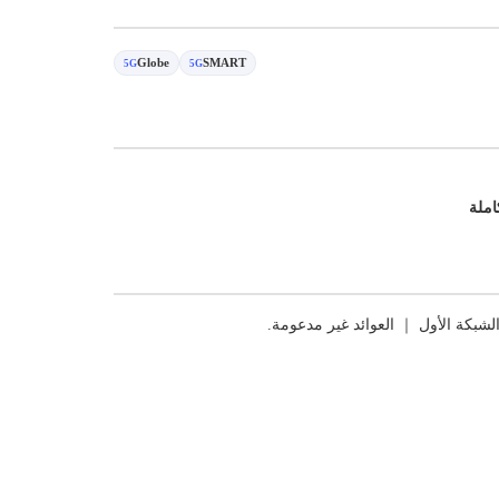
Globe
SMART
5G
5G
املة