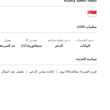
منطقة التغطية والشبكة
معلمات eSIM
دعم الخدمات
دعم نقطة ساخنة
تصدير IP
معدل
البيانات
الدعم
سنغافورة(SG)
حد السرعة
سياسة الخدمة
فترة الشراء صالحة180يوم ｜ إعادة شحن الدعم ｜ تفعيل بعد اتصال الشبكة الأول ｜ العوائد غير مدعومة.