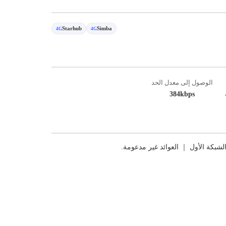
Starhub
Simba
4G
4G
الوصول إلى معدل الحد
384kbps