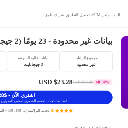
البيت
متجر eSIM
تحميل التطبيق
شريك
بلوق
بيانات غير محدودة - 23 يومًا (2 جيجابايت / 384 كيلوبايت)
مجموع البيانات
بيانات عالية السرعة
غير محدود
2 جيجابايت
$23.28 USD
$33.26 USD
30% off
اشتري الآن - $23.28 USD
لقد استمتعت بالخصم الحصري لمحبي المدونين ، 
الخدمة التراكمية إلى 100 ، 000 + المسافرين