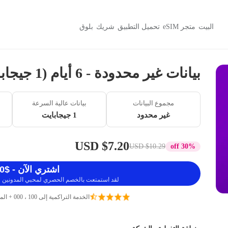
البيت
متجر eSIM
تحميل التطبيق
شريك
بلوق
بيانات غير محدودة - 6 أيام (1 جيجابايت / 5 ميجابايت في الثانية)
مجموع البيانات
بيانات عالية السرعة
غير محدود
1 جيجابايت
$7.20 USD
$10.29 USD
30% off
اشتري الآن - $7.20 USD
لقد استمتعت بالخصم الحصري لمحبي المدونين ، 
الخدمة التراكمية إلى 100 ، 000 + المسافرين