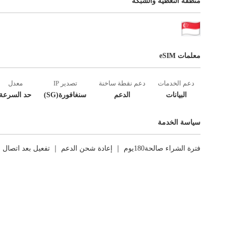
منطقة التغطية والشبكة
معلمات eSIM
دعم الخدمات
دعم نقطة ساخنة
تصدير IP
معدل
البيانات
الدعم
سنغافورة(SG)
حد السرعة
سياسة الخدمة
فترة الشراء صالحة180يوم ｜ إعادة شحن الدعم ｜ تفعيل بعد اتصال الشبكة الأول ｜ العوائد غير مدعومة.