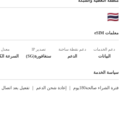
منطقة التغطية والشبكة
معلمات eSIM
دعم الخدمات
دعم نقطة ساخنة
تصدير IP
معدل
البيانات
الدعم
سنغافورة(SG)
السرعة الك
سياسة الخدمة
فترة الشراء صالحة180يوم ｜ إعادة شحن الدعم ｜ تفعيل بعد اتصال الشبكة الأول ｜ العوائد غير مدعومة.