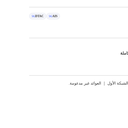
DTAC
AIS
5G
5G
املة