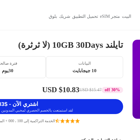
البيت
متجر eSIM
تحميل التطبيق
شريك
بلوق
تايلند 10GB 30Days (لا ثرثرة)
البيانات
فترة صالح
10 جيجابايت
30يوم
$10.83 USD
$15.47 USD
30% off
اشتري الآن - $10.83 USD
لقد استمتعت بالخصم الحصري لمحبي المدونين ، 
الخدمة التراكمية إلى 100 ، 000 + المسافرين