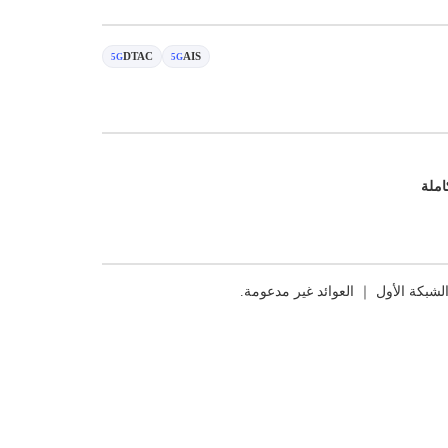
DTAC
AIS
5G
5G
املة