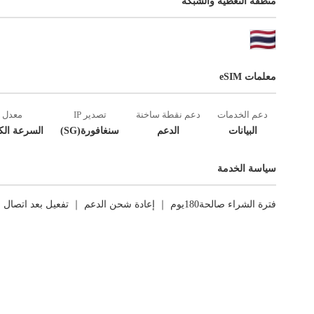
منطقة التغطية والشبكة
معلمات eSIM
دعم الخدمات
دعم نقطة ساخنة
تصدير IP
معدل
البيانات
الدعم
سنغافورة(SG)
السرعة الك
سياسة الخدمة
فترة الشراء صالحة180يوم ｜ إعادة شحن الدعم ｜ تفعيل بعد اتصال الشبكة الأول ｜ العوائد غير مدعومة.