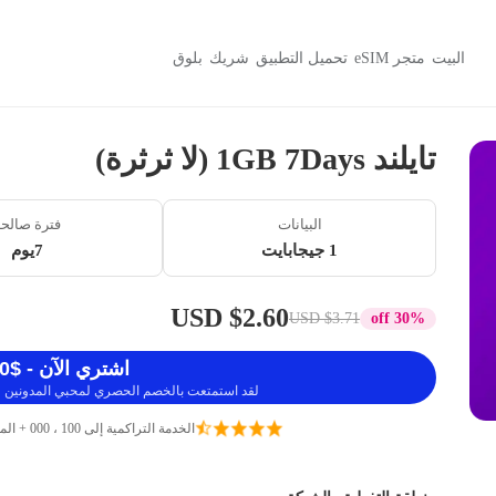
البيت
متجر eSIM
تحميل التطبيق
شريك
بلوق
تايلند 1GB 7Days (لا ثرثرة)
البيانات
فترة صالح
1 جيجابايت
7يوم
$2.60 USD
$3.71 USD
30% off
اشتري الآن - $2.60 USD
لقد استمتعت بالخصم الحصري لمحبي المدونين ، 
الخدمة التراكمية إلى 100 ، 000 + المسافرين