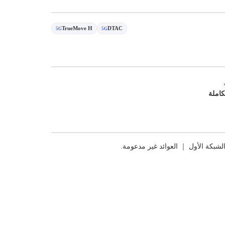
TrueMove H
DTAC
5G
5G
كاملة