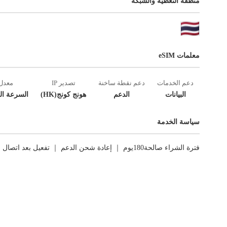
منطقة التغطية والشبكة
معلمات eSIM
دعم الخدمات
دعم نقطة ساخنة
تصدير IP
معدل
البيانات
الدعم
هونج كونج(HK)
السرعة ال
سياسة الخدمة
فترة الشراء صالحة180يوم ｜ إعادة شحن الدعم ｜ تفعيل بعد اتصال الشبكة الأول ｜ العوائد غير مدعومة.