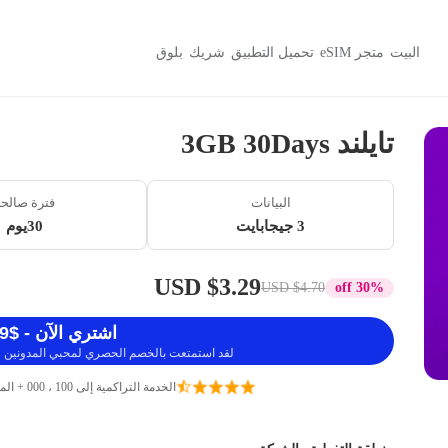
البيت
متجر eSIM
تحميل التطبيق
شريك
بلوق
تايلند 3GB 30Days
البيانات
فترة صالح
3 جيجابايت
30يوم
$3.29 USD
$4.70 USD
30% off
اشتري الآن - $3.29 USD
لقد استمتعت بالخصم الحصري لمحبي المدونين ، 
الخدمة التراكمية إلى 100 ، 000 + المسافرين