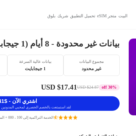
البيت
متجر eSIM
تحميل التطبيق
شريك
بلوق
بيانات غير محدودة - 8 أيام (1 جيجابايت / 5 ميجابايت في الثانية)
مجموع البيانات
بيانات عالية السرعة
غير محدود
1 جيجابايت
$17.41 USD
$24.87 USD
30% off
اشتري الآن - $17.41 USD
لقد استمتعت بالخصم الحصري لمحبي المدونين ، 
الخدمة التراكمية إلى 100 ، 000 + المسافرين