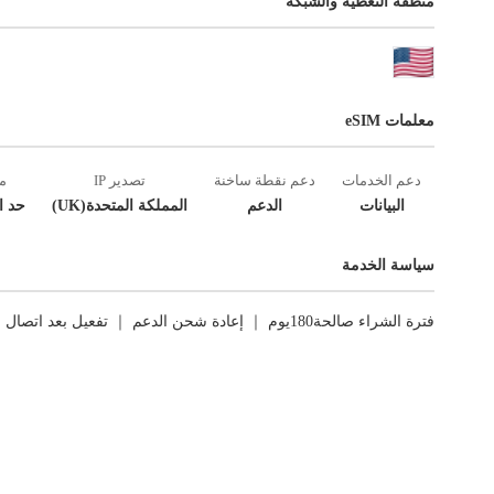
منطقة التغطية والشبكة
معلمات eSIM
دعم الخدمات
دعم نقطة ساخنة
تصدير IP
م
البيانات
الدعم
المملكة المتحدة(UK)
حد ا
سياسة الخدمة
فترة الشراء صالحة180يوم ｜ إعادة شحن الدعم ｜ تفعيل بعد اتصال الشبكة الأول ｜ العوائد غير مدعومة.