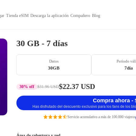
ar
Tienda eSIM
Descarga la aplicación
Compañero
Blog
30 GB - 7 días
Datos
Período vál
30GB
7día
$22.37 USD
30% off
$31.96 USD
Compra ahora - 
Has disfrutado del descuento exclusivo para los fans de los b
Servicio acumulativo a más de 100.000 viajeros
Área de cobertura y red