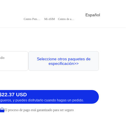
Español
Centro Personal
Mi eSIM
Centro de ayuda
ido
Seleccione otros paquetes de
especificación>>
$22.37 USD
logueros, y puedes disfrutarlo cuando hagas un pedido.
El proceso de pago está garantizado para ser seguro