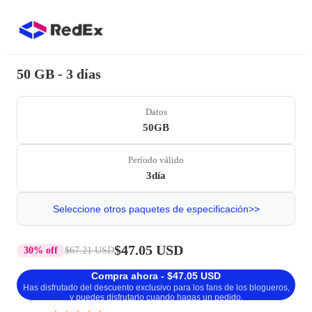
50 GB - 3 días
Datos
50GB
Período válido
3día
Seleccione otros paquetes de especificación>>
$47.05 USD
30% off
$67.21 USD
Compra ahora - $47.05 USD
Has disfrutado del descuento exclusivo para los fans de los blogueros,
y puedes disfrutarlo cuando hagas un pedido.