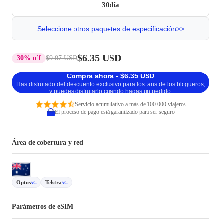
30día
Seleccione otros paquetes de especificación>>
$6.35 USD
30% off
$9.07 USD
Compra ahora - $6.35 USD
Has disfrutado del descuento exclusivo para los fans de los blogueros,
y puedes disfrutarlo cuando hagas un pedido.
Servicio acumulativo a más de 100.000 viajeros
El proceso de pago está garantizado para ser seguro
Área de cobertura y red
Optus
Telstra
5G
5G
Parámetros de eSIM