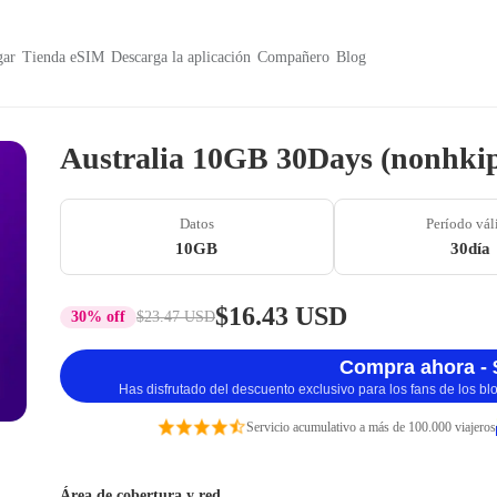
ar
Tienda eSIM
Descarga la aplicación
Compañero
Blog
Australia 10GB 30Days (nonhki
Datos
Período vál
10GB
30día
$16.43 USD
30% off
$23.47 USD
Compra ahora - 
Has disfrutado del descuento exclusivo para los fans de los b
Servicio acumulativo a más de 100.000 viajeros
Área de cobertura y red