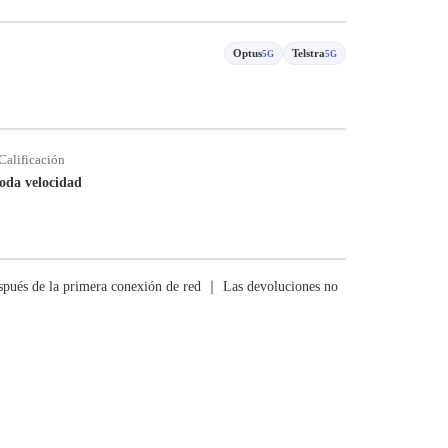
Optus
Telstra
5G
5G
Calificación
oda velocidad
pués de la primera conexión de red ｜ Las devoluciones no