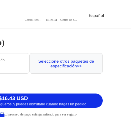
Español
Centro Personal
Mi eSIM
Centro de ayuda
p)
ido
Seleccione otros paquetes de
especificación>>
$16.43 USD
logueros, y puedes disfrutarlo cuando hagas un pedido.
El proceso de pago está garantizado para ser seguro