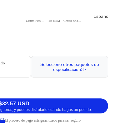
Español
Centro Personal
Mi eSIM
Centro de ayuda
ido
Seleccione otros paquetes de
especificación>>
$32.57 USD
logueros, y puedes disfrutarlo cuando hagas un pedido.
El proceso de pago está garantizado para ser seguro