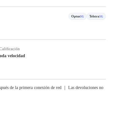
Optus
Telstra
5G
5G
Calificación
oda velocidad
pués de la primera conexión de red ｜ Las devoluciones no