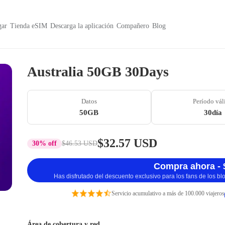
ar
Tienda eSIM
Descarga la aplicación
Compañero
Blog
Australia 50GB 30Days
Datos
Período vál
50GB
30día
$32.57 USD
30% off
$46.53 USD
Compra ahora - 
Has disfrutado del descuento exclusivo para los fans de los b
Servicio acumulativo a más de 100.000 viajeros
Área de cobertura y red