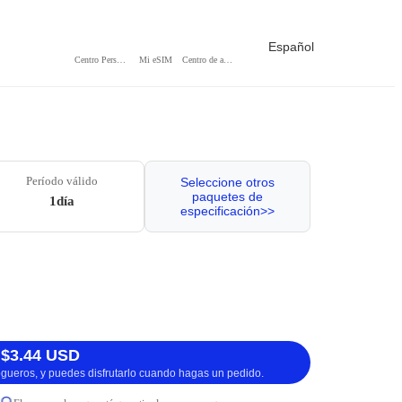
Español
Centro Personal
Mi eSIM
Centro de ayuda
Período válido
Seleccione otros
paquetes de
1día
especificación>>
 $3.44 USD
logueros, y puedes disfrutarlo cuando hagas un pedido.