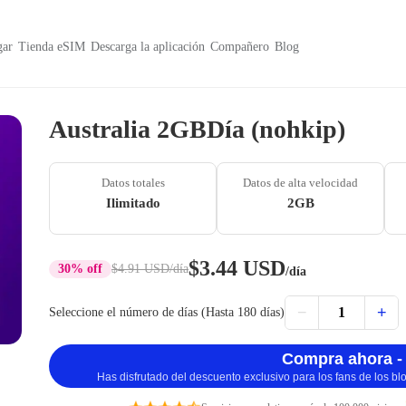
ar
Tienda eSIM
Descarga la aplicación
Compañero
Blog
Australia 2GBDía (nohkip)
Datos totales
Datos de alta velocidad
Ilimitado
2GB
$3.44 USD
30% off
$4.91 USD
/día
/día
−
+
1
Seleccione el número de días (Hasta 180 días)
Compra ahora -
Has disfrutado del descuento exclusivo para los fans de los b