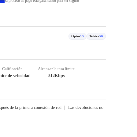
El proceso de pago está garantizado para ser seguro
Optus
Telstra
5G
5G
Calificación
Alcanzar la tasa límite
ite de velocidad
512Kbps
pués de la primera conexión de red ｜ Las devoluciones no