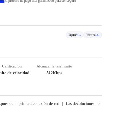
El proceso de pago está garantizado para ser seguro
Optus
Telstra
5G
5G
Calificación
Alcanzar la tasa límite
ite de velocidad
512Kbps
pués de la primera conexión de red ｜ Las devoluciones no