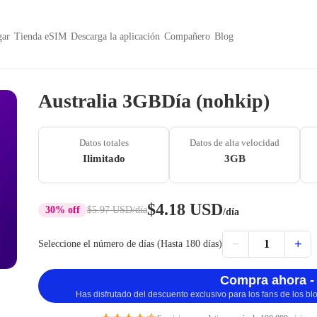
ar
Tienda eSIM
Descarga la aplicación
Compañero
Blog
Australia 3GBDía (nohkip)
Datos totales
Datos de alta velocidad
Ilimitado
3GB
$4.18 USD
30% off
$5.97 USD
/día
/día
−
+
1
Seleccione el número de días (Hasta 180 días)
Compra ahora -
Has disfrutado del descuento exclusivo para los fans de los b