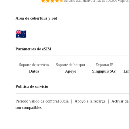
Servicio acumulativo a más de 100.000 viajeros
Área de cobertura y red
Parámetros de eSIM
Soporte de servicio
Soporte de hotspot
Exportar IP
Datos
Apoyo
Singapur(SG)
Lím
Política de servicio
Período válido de compra180día ｜ Apoyo a la recarga ｜ Activar des
son compatibles.