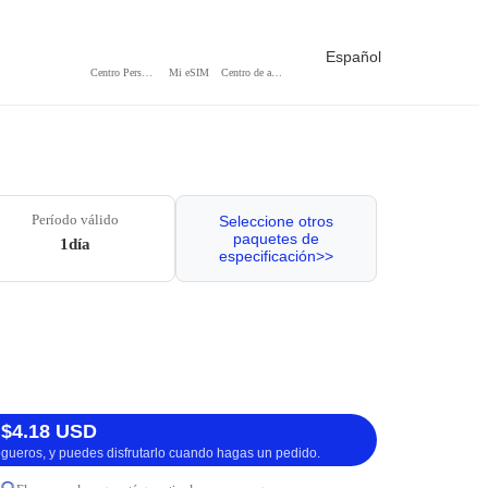
Español
Centro Personal
Mi eSIM
Centro de ayuda
Período válido
Seleccione otros
paquetes de
1día
especificación>>
 $4.18 USD
logueros, y puedes disfrutarlo cuando hagas un pedido.