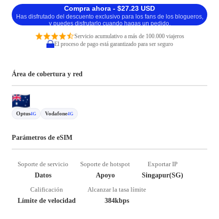
Compra ahora - $27.23 USD
Has disfrutado del descuento exclusivo para los fans de los blogueros,
y puedes disfrutarlo cuando hagas un pedido.
Servicio acumulativo a más de 100.000 viajeros
El proceso de pago está garantizado para ser seguro
Área de cobertura y red
Optus
Vodafone
4G
4G
Parámetros de eSIM
Soporte de servicio
Soporte de hotspot
Exportar IP
Datos
Apoyo
Singapur(SG)
Calificación
Alcanzar la tasa límite
Límite de velocidad
384kbps