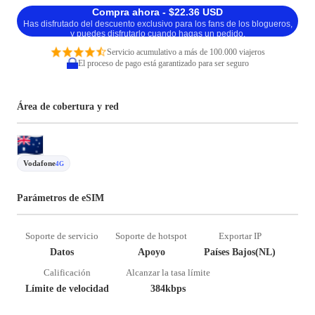
Compra ahora - $22.36 USD
Has disfrutado del descuento exclusivo para los fans de los blogueros,
y puedes disfrutarlo cuando hagas un pedido.
Servicio acumulativo a más de 100.000 viajeros
El proceso de pago está garantizado para ser seguro
Área de cobertura y red
Vodafone
4G
Parámetros de eSIM
Soporte de servicio
Soporte de hotspot
Exportar IP
Datos
Apoyo
Países Bajos(NL)
Calificación
Alcanzar la tasa límite
Límite de velocidad
384kbps