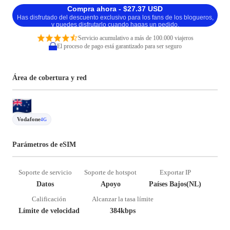
Compra ahora - $27.37 USD
Has disfrutado del descuento exclusivo para los fans de los blogueros,
y puedes disfrutarlo cuando hagas un pedido.
Servicio acumulativo a más de 100.000 viajeros
El proceso de pago está garantizado para ser seguro
Área de cobertura y red
Vodafone
4G
Parámetros de eSIM
Soporte de servicio
Soporte de hotspot
Exportar IP
Datos
Apoyo
Países Bajos(NL)
Calificación
Alcanzar la tasa límite
Límite de velocidad
384kbps