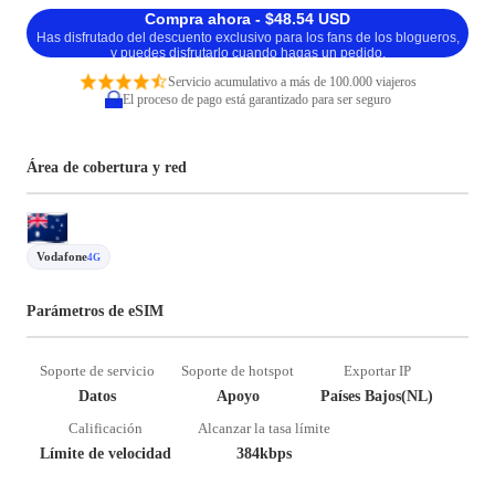
Compra ahora - $48.54 USD
Has disfrutado del descuento exclusivo para los fans de los blogueros,
y puedes disfrutarlo cuando hagas un pedido.
Servicio acumulativo a más de 100.000 viajeros
El proceso de pago está garantizado para ser seguro
Área de cobertura y red
Vodafone
4G
Parámetros de eSIM
Soporte de servicio
Soporte de hotspot
Exportar IP
Datos
Apoyo
Países Bajos(NL)
Calificación
Alcanzar la tasa límite
Límite de velocidad
384kbps