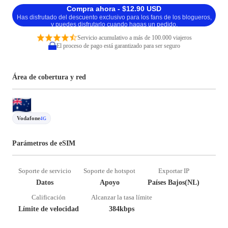
Compra ahora - $12.90 USD
Has disfrutado del descuento exclusivo para los fans de los blogueros,
y puedes disfrutarlo cuando hagas un pedido.
Servicio acumulativo a más de 100.000 viajeros
El proceso de pago está garantizado para ser seguro
Área de cobertura y red
Vodafone
4G
Parámetros de eSIM
Soporte de servicio
Soporte de hotspot
Exportar IP
Datos
Apoyo
Países Bajos(NL)
Calificación
Alcanzar la tasa límite
Límite de velocidad
384kbps