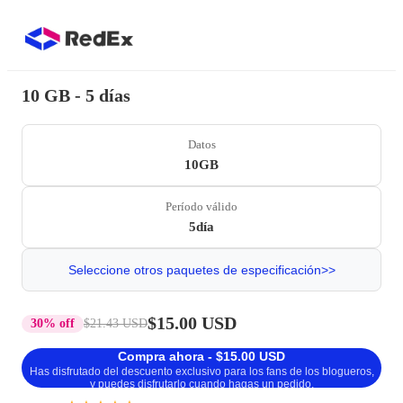
10 GB - 5 días
Datos
10GB
Período válido
5día
Seleccione otros paquetes de especificación>>
$15.00 USD
30% off
$21.43 USD
Compra ahora - $15.00 USD
Has disfrutado del descuento exclusivo para los fans de los blogueros,
y puedes disfrutarlo cuando hagas un pedido.