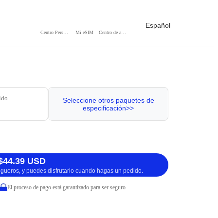
Español
Centro Personal
Mi eSIM
Centro de ayuda
ido
Seleccione otros paquetes de
especificación>>
$44.39 USD
logueros, y puedes disfrutarlo cuando hagas un pedido.
El proceso de pago está garantizado para ser seguro