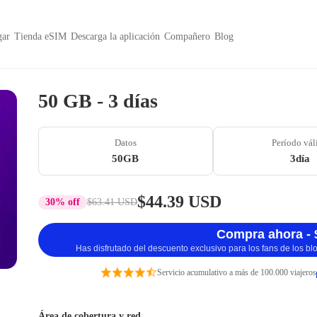
ar
Tienda eSIM
Descarga la aplicación
Compañero
Blog
50 GB - 3 días
Datos
Período vál
50GB
3día
$44.39 USD
30% off
$63.41 USD
Compra ahora - 
Has disfrutado del descuento exclusivo para los fans de los b
Servicio acumulativo a más de 100.000 viajeros
Área de cobertura y red