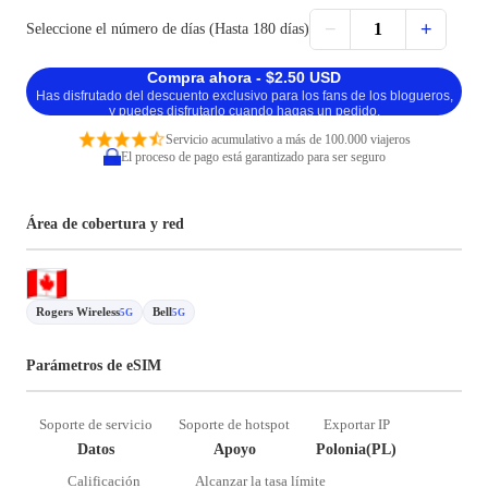
−
+
1
Seleccione el número de días (Hasta 180 días)
Compra ahora - $2.50 USD
Has disfrutado del descuento exclusivo para los fans de los blogueros,
y puedes disfrutarlo cuando hagas un pedido.
Servicio acumulativo a más de 100.000 viajeros
El proceso de pago está garantizado para ser seguro
Área de cobertura y red
Rogers Wireless
Bell
5G
5G
Parámetros de eSIM
Soporte de servicio
Soporte de hotspot
Exportar IP
Datos
Apoyo
Polonia(PL)
Calificación
Alcanzar la tasa límite