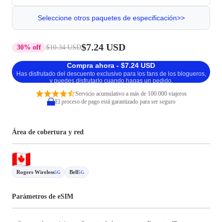
Seleccione otros paquetes de especificación>>
$7.24 USD
30% off
$10.34 USD
Compra ahora - $7.24 USD
Has disfrutado del descuento exclusivo para los fans de los blogueros,
y puedes disfrutarlo cuando hagas un pedido.
Servicio acumulativo a más de 100.000 viajeros
El proceso de pago está garantizado para ser seguro
Área de cobertura y red
Rogers Wireless
Bell
5G
5G
Parámetros de eSIM