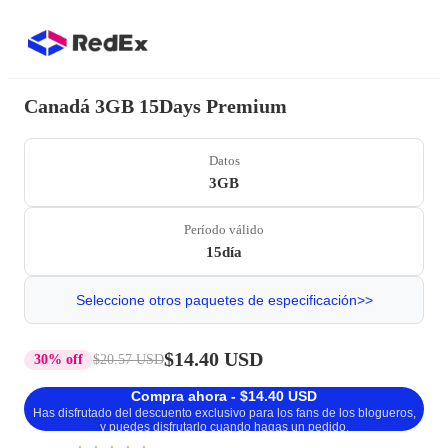
Canadá 3GB 15Days Premium
Datos
3GB
Período válido
15día
Seleccione otros paquetes de especificación>>
$14.40 USD
30% off
$20.57 USD
Compra ahora - $14.40 USD
Has disfrutado del descuento exclusivo para los fans de los blogueros,
y puedes disfrutarlo cuando hagas un pedido.