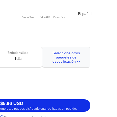
Español
Centro Personal
Mi eSIM
Centro de ayuda
Período válido
Seleccione otros
paquetes de
1día
especificación>>
 $5.96 USD
logueros, y puedes disfrutarlo cuando hagas un pedido.