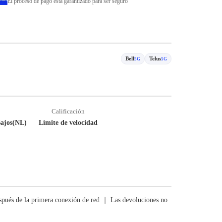
El proceso de pago está garantizado para ser seguro
Bell
Telus
5G
5G
Calificación
Bajos(NL)
Límite de velocidad
pués de la primera conexión de red ｜ Las devoluciones no