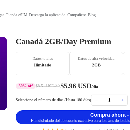
ar
Tienda eSIM
Descarga la aplicación
Compañero
Blog
Canadá 2GB/Day Premium
Datos totales
Datos de alta velocidad
Ilimitado
2GB
$5.96 USD
30% off
$8.51 USD
/día
/día
−
+
1
Seleccione el número de días (Hasta 180 días)
Compra ahora -
Has disfrutado del descuento exclusivo para los fans de los b