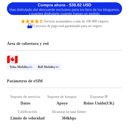
Compra ahora - $38.82 USD
Has disfrutado del descuento exclusivo para los fans de los blogueros,
y puedes disfrutarlo cuando hagas un pedido.
Servicio acumulativo a más de 100.000 viajeros
El proceso de pago está garantizado para ser seguro
Área de cobertura y red
Telus Mobility
Bell Mobility
4G
4G
Parámetros de eSIM
Soporte de servicio
Soporte de hotspot
Exportar IP
Datos
Apoyo
Reino Unido(UK)
Calificación
Alcanzar la tasa límite
Límite de velocidad
384kbps