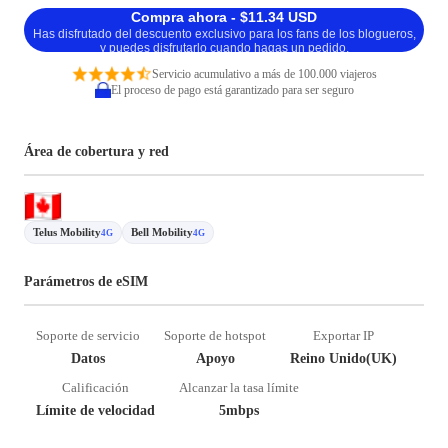
Compra ahora - $11.34 USD
Has disfrutado del descuento exclusivo para los fans de los blogueros,
y puedes disfrutarlo cuando hagas un pedido.
Servicio acumulativo a más de 100.000 viajeros
El proceso de pago está garantizado para ser seguro
Área de cobertura y red
Telus Mobility
Bell Mobility
4G
4G
Parámetros de eSIM
Soporte de servicio
Soporte de hotspot
Exportar IP
Datos
Apoyo
Reino Unido(UK)
Calificación
Alcanzar la tasa límite
Límite de velocidad
5mbps