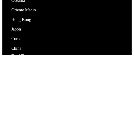
Oceanía
Oriente Medio
Hong Kong
Japón
Corea
China
RedEx
Sobre nosotros
Blog
Política de privacidad
Términos De Servicio
Contacte con nosotros
support@redex.vip
Ayuda