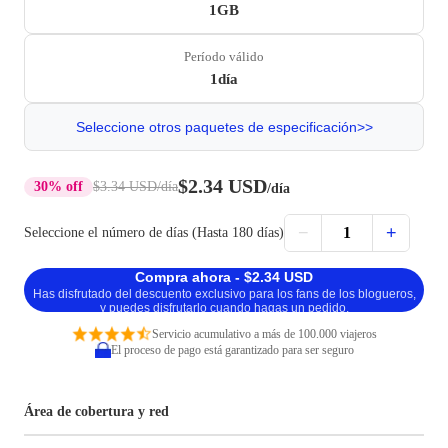
1GB
Período válido
1día
Seleccione otros paquetes de especificación>>
$2.34 USD
30% off
$3.34 USD
/día
/día
−
+
1
Seleccione el número de días (Hasta 180 días)
Compra ahora - $2.34 USD
Has disfrutado del descuento exclusivo para los fans de los blogueros,
y puedes disfrutarlo cuando hagas un pedido.
Servicio acumulativo a más de 100.000 viajeros
El proceso de pago está garantizado para ser seguro
Área de cobertura y red