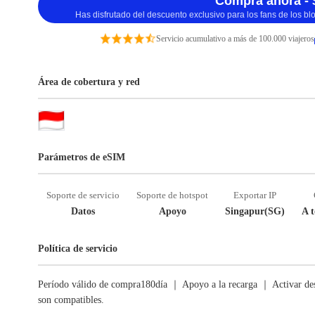
Compra ahora - 
Has disfrutado del descuento exclusivo para los fans de los b
Servicio acumulativo a más de 100.000 viajeros
Área de cobertura y red
Parámetros de eSIM
Soporte de servicio
Soporte de hotspot
Exportar IP
Datos
Apoyo
Singapur(SG)
A t
Política de servicio
Período válido de compra180día ｜ Apoyo a la recarga ｜ Activar des
son compatibles.