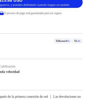
$15.88 USD
logueros, y puedes disfrutarlo cuando hagas un pedido.
El proceso de pago está garantizado para ser seguro
Telkomsel
XL
5G
4G
Calificación
oda velocidad
pués de la primera conexión de red ｜ Las devoluciones no