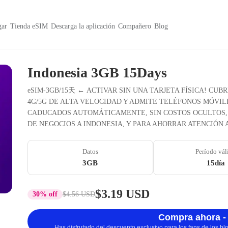
ar
Tienda eSIM
Descarga la aplicación
Compañero
Blog
Indonesia 3GB 15Days
eSIM-3GB/15天 ← ACTIVAR SIN UNA TARJETA FÍSICA! CUB
4G/5G DE ALTA VELOCIDAD Y ADMITE TELÉFONOS MÓVILE
CADUCADOS AUTOMÁTICAMENTE, SIN COSTOS OCULTOS, 
DE NEGOCIOS A INDONESIA, Y PARA AHORRAR ATENCIÓN
Datos
Período vál
3GB
15día
$3.19 USD
30% off
$4.56 USD
Compra ahora -
Has disfrutado del descuento exclusivo para los fans de los b