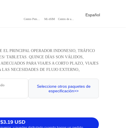
Español
Centro Personal
Mi eSIM
Centro de ayuda
RE EL PRINCIPAL OPERADOR INDONESIO, TRÁFICO
S/ TABLETAS. QUINCE DÍAS SON VÁLIDOS,
ADECUADOS PARA VIAJES A CORTO PLAZO, VIAJES
 A LAS NECESIDADES DE FLUJO EXTERNO。
ido
Seleccione otros paquetes de
especificación>>
 $3.19 USD
logueros, y puedes disfrutarlo cuando hagas un pedido.