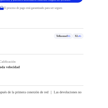
El proceso de pago está garantizado para ser seguro
Telkomsel
XL
5G
4G
Calificación
oda velocidad
pués de la primera conexión de red ｜ Las devoluciones no