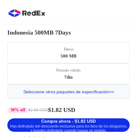
Indonesia 500MB 7Days
Datos
500 MB
Período válido
7día
Seleccione otros paquetes de especificación>>
$1.82 USD
30% off
$2.60 USD
Compra ahora - $1.82 USD
Has disfrutado del descuento exclusivo para los fans de los blogueros,
y puedes disfrutarlo cuando hagas un pedido.