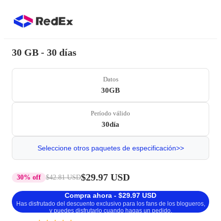
30 GB - 30 días
Datos
30GB
Período válido
30día
Seleccione otros paquetes de especificación>>
$29.97 USD
30% off
$42.81 USD
Compra ahora - $29.97 USD
Has disfrutado del descuento exclusivo para los fans de los blogueros,
y puedes disfrutarlo cuando hagas un pedido.