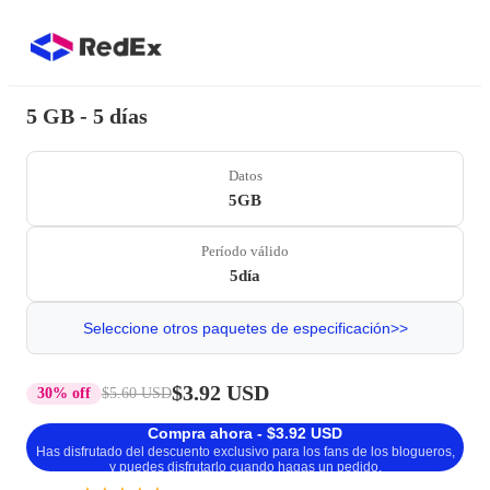
5 GB - 5 días
Datos
5GB
Período válido
5día
Seleccione otros paquetes de especificación>>
$3.92 USD
30% off
$5.60 USD
Compra ahora - $3.92 USD
Has disfrutado del descuento exclusivo para los fans de los blogueros,
y puedes disfrutarlo cuando hagas un pedido.