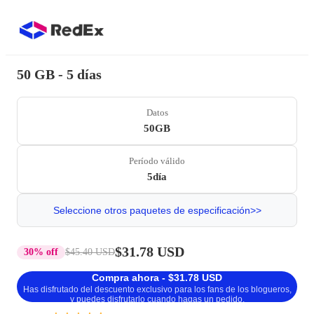
50 GB - 5 días
Datos
50GB
Período válido
5día
Seleccione otros paquetes de especificación>>
$31.78 USD
30% off
$45.40 USD
Compra ahora - $31.78 USD
Has disfrutado del descuento exclusivo para los fans de los blogueros,
y puedes disfrutarlo cuando hagas un pedido.