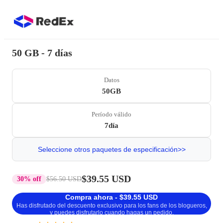
50 GB - 7 días
Datos
50GB
Período válido
7día
Seleccione otros paquetes de especificación>>
$39.55 USD
30% off
$56.50 USD
Compra ahora - $39.55 USD
Has disfrutado del descuento exclusivo para los fans de los blogueros,
y puedes disfrutarlo cuando hagas un pedido.