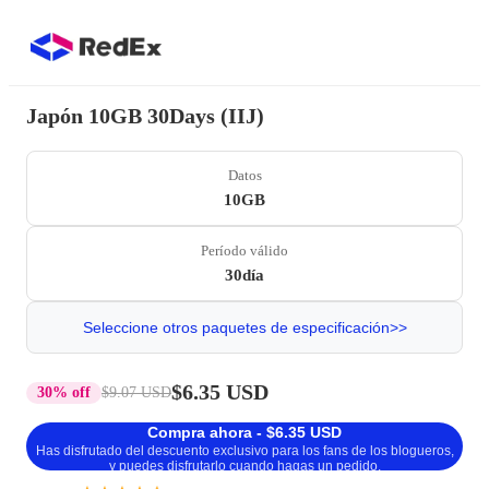
Japón 10GB 30Days (IIJ)
Datos
10GB
Período válido
30día
Seleccione otros paquetes de especificación>>
$6.35 USD
30% off
$9.07 USD
Compra ahora - $6.35 USD
Has disfrutado del descuento exclusivo para los fans de los blogueros,
y puedes disfrutarlo cuando hagas un pedido.