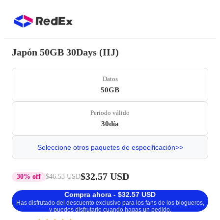
Japón 50GB 30Days (IIJ)
Datos
50GB
Período válido
30día
Seleccione otros paquetes de especificación>>
$32.57 USD
30% off
$46.53 USD
Compra ahora - $32.57 USD
Has disfrutado del descuento exclusivo para los fans de los blogueros,
y puedes disfrutarlo cuando hagas un pedido.