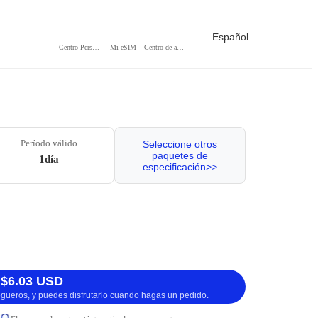
Español
Centro Personal
Mi eSIM
Centro de ayuda
Período válido
Seleccione otros
paquetes de
1día
especificación>>
 $6.03 USD
logueros, y puedes disfrutarlo cuando hagas un pedido.