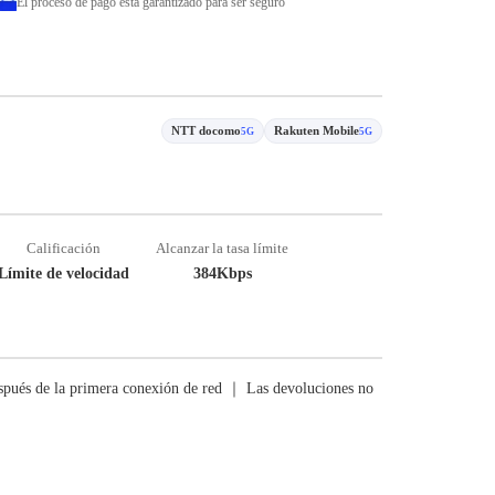
El proceso de pago está garantizado para ser seguro
NTT docomo
Rakuten Mobile
5G
5G
Calificación
Alcanzar la tasa límite
Límite de velocidad
384Kbps
pués de la primera conexión de red ｜ Las devoluciones no