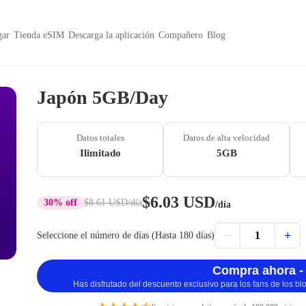
ar
Tienda eSIM
Descarga la aplicación
Compañero
Blog
Japón 5GB/Day
Datos totales
Datos de alta velocidad
Ilimitado
5GB
$6.03 USD
30% off
$8.61 USD
/día
/día
−
+
1
Seleccione el número de días (Hasta 180 días)
Compra ahora -
Has disfrutado del descuento exclusivo para los fans de los b