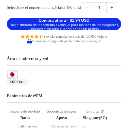
−
+
1
Seleccione el número de días (Hasta 180 días)
Compra ahora - $1.94 USD
Has disfrutado del descuento exclusivo para los fans de los blogueros,
y puedes disfrutarlo cuando hagas un pedido.
Servicio acumulativo a más de 100.000 viajeros
El proceso de pago está garantizado para ser seguro
Área de cobertura y red
KDDI/au
5G
Parámetros de eSIM
Soporte de servicio
Soporte de hotspot
Exportar IP
Datos
Apoyo
Singapur(SG)
Calificación
Alcanzar la tasa límite