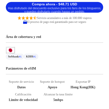
Compra ahora - $48.71 USD
Has disfrutado del descuento exclusivo para los fans de los blogueros,
y puedes disfrutarlo cuando hagas un pedido.
Servicio acumulativo a más de 100.000 viajeros
El proceso de pago está garantizado para ser seguro
Área de cobertura y red
Softbank
KDDI
4G
4G
Parámetros de eSIM
Soporte de servicio
Soporte de hotspot
Exportar IP
Datos
Apoyo
Hong Kong(HK)
Calificación
Alcanzar la tasa límite
Límite de velocidad
5mbps